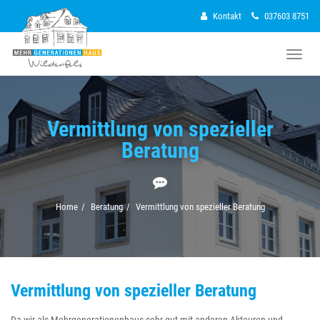
Kontakt
037603 8751
Naviga
Vermittlung von spezieller
Beratung
Home
Beratung
Vermittlung von spezieller Beratung
Vermittlung von spezieller Beratung
Da wir als Mehrgenerationenhaus sehr gut mit anderen Akteuren und