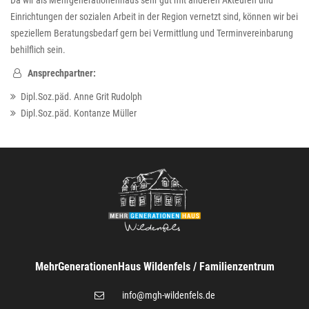
Einrichtungen der sozialen Arbeit in der Region vernetzt sind, können wir bei
speziellem Beratungsbedarf gern bei Vermittlung und Terminvereinbarung
behilflich sein.
Ansprechpartner:
Dipl.Soz.päd. Anne Grit Rudolph
Dipl.Soz.päd. Kontanze Müller
MehrGenerationenHaus Wildenfels / Familienzentrum
@
info
mgh-wildenfels.de