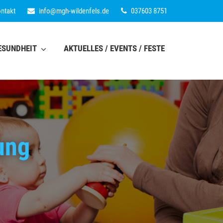
ntakt
info
@
mgh-wildenfels.de
037603 8751
ESUNDHEIT
AKTUELLES / EVENTS / FESTE
ung