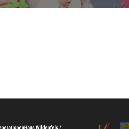
nerationenHaus Wildenfels /